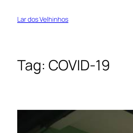
Pular
para
Lar dos Velhinhos
o
conteúdo
Tag:
COVID-19