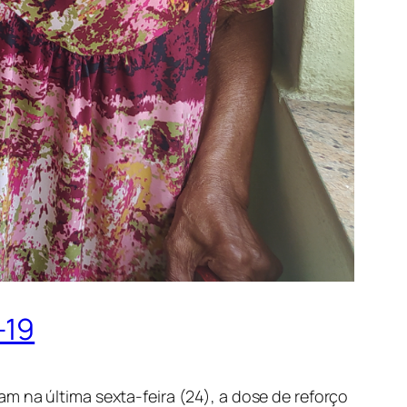
-19
m na última sexta-feira (24), a dose de reforço