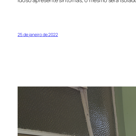
idoso apresente sintomas, o mesmo será isolado
25 de janeiro de 2022