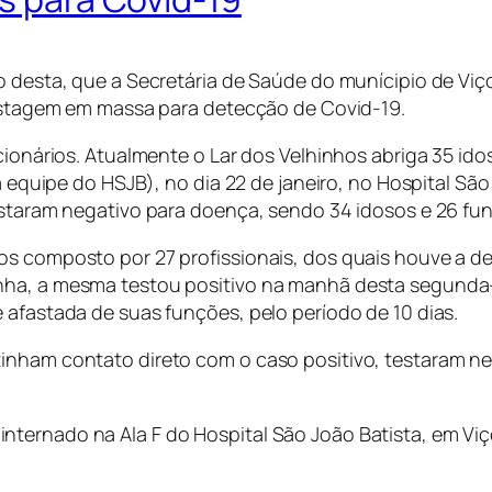
o desta, que a Secretária de Saúde do munícipio de Viço
 testagem em massa para detecção de Covid-19.
ncionários. Atualmente o Lar dos Velhinhos abriga 35 id
la equipe do HSJB), no dia 22 de janeiro, no Hospital Sã
testaram negativo para doença, sendo 34 idosos e 26 fu
os composto por 27 profissionais, dos quais houve a d
ha, a mesma testou positivo na manhã desta segunda-fe
 afastada de suas funções, pelo período de 10 dias.
inham contato direto com o caso positivo, testaram neg
ternado na Ala F do Hospital São João Batista, em Vi