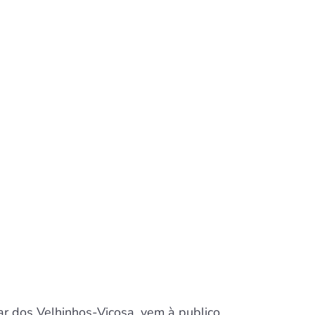
ar dos Velhinhos-Viçosa, vem à publico,