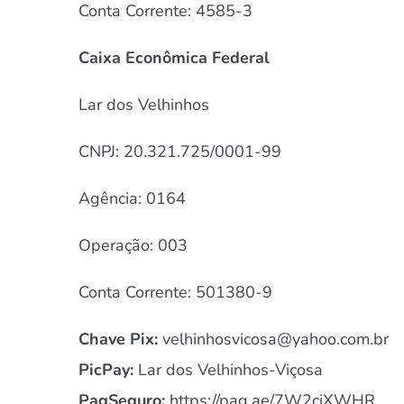
Conta Corrente: 4585-3
Caixa Econômica Federal
Lar dos Velhinhos
CNPJ: 20.321.725/0001-99
Agência: 0164
Operação: 003
Conta Corrente: 501380-9
Chave Pix:
velhinhosvicosa@yahoo.com.br
PicPay:
Lar dos Velhinhos-Viçosa
PagSeguro:
https://pag.ae/7W2cjXWHR