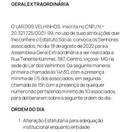
GERAL EXTRAORDINÁRIA
O LAR DOS VELHINHOS, inscrita no CNPJ N.º
20.321.725/0001-99, no uso de suas atribuições que
lhe confere o Estatuto Social, convoca os Senhores
associados, no dia 18 de agosto de 2022 para a
Assembleia Geral Extraordinária a ser realizada a
Rua Tenente Kummel, 387, Centro, Viçosa- MG na
sede do Lar dos Velhinhos. Da seguinte maneira;
primeira chamada às 14h30, com a presença
mínima de 1/5 dos associados, em segunda
chamada às 15h com a presença de qualquer
número não perfazendo mínimo de 1O associados,
para deliberarem sobre a seguinte ordem do dia:
ORDEM DO DIA
Alteração Estatutária para adequação
institucional enquanto entidade