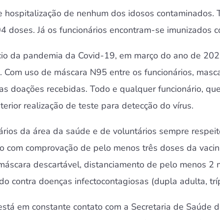
 hospitalização de nenhum dos idosos contaminados. T
04 doses. Já os funcionários encontram-se imunizados c
ício da pandemia da Covid-19, em março do ano de 2020
. Com uso de máscara N95 entre os funcionários, mascar
 as doações recebidas. Todo e qualquer funcionário, qu
erior realização de teste para detecção do vírus.
giários da área da saúde e de voluntários sempre respei
ção com comprovação de pelo menos três doses da vacin
 máscara descartável, distanciamento de pelo menos 2
 contra doenças infectocontagiosas (dupla adulta, trípl
está em constante contato com a Secretaria de Saúde do