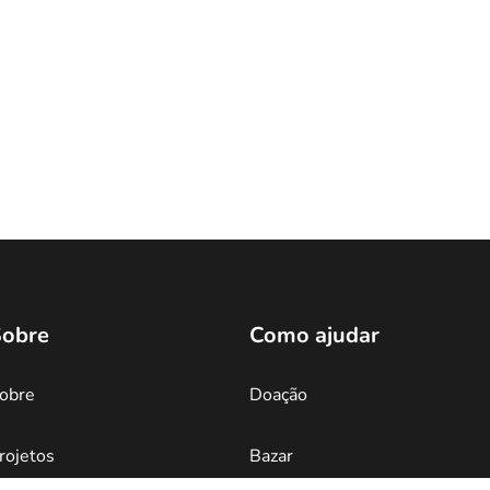
obre
Como ajudar
obre
Doação
rojetos
Bazar