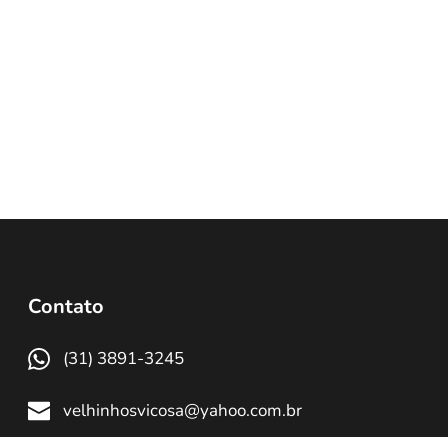
Contato
(31) 3891-3245
velhinhosvicosa@yahoo.com.br