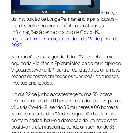
A direção
da Instituição de Longa Permanência para Idosos –
Lar dos Velhinhos vem a público atualizar as
informações à cerca do surto de Covid-19,
registrado na instituição desde o dia 22 de junho de
2022.
Na manhã desta segunda-feira, 27 de junho, uma
equipe da Vigilância Epidemiológica do município de
Viçosa esteve na ILPI para a realização de uma nova
rodada de testes em todos os funcionários e idosos
institucionalizados.
No dia 22 de junho após testagem, dos 35 idosos
institucionalizados 11 haviam testado positivo para o
vírus da Covid-19, sendo 05 mulheres e 06 homens.
Na nova rodada, dos 24 idosos que não haviam sido
contaminados, houve a detecção de um novo caso
positivo na ala masculina, sendo um senhor de 83