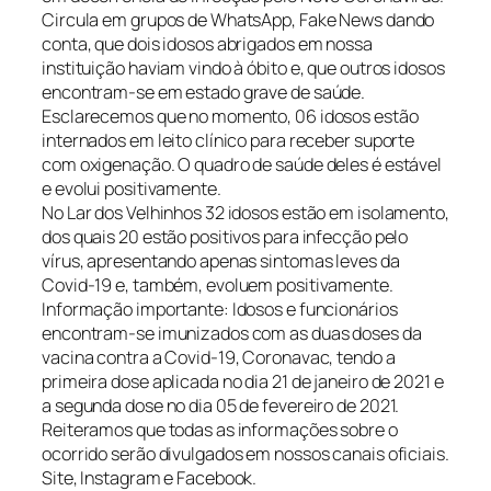
Circula em grupos de WhatsApp, Fake News dando
conta, que dois idosos abrigados em nossa
instituição haviam vindo à óbito e, que outros idosos
encontram-se em estado grave de saúde.
Esclarecemos que no momento, 06 idosos estão
internados em leito clínico para receber suporte
com oxigenação. O quadro de saúde deles é estável
e evolui positivamente.
No Lar dos Velhinhos 32 idosos estão em isolamento,
dos quais 20 estão positivos para infecção pelo
vírus, apresentando apenas sintomas leves da
Covid-19 e, também, evoluem positivamente.
Informação importante: Idosos e funcionários
encontram-se imunizados com as duas doses da
vacina contra a Covid-19, Coronavac, tendo a
primeira dose aplicada no dia 21 de janeiro de 2021 e
a segunda dose no dia 05 de fevereiro de 2021.
Reiteramos que todas as informações sobre o
ocorrido serão divulgados em nossos canais oficiais.
Site, Instagram e Facebook.