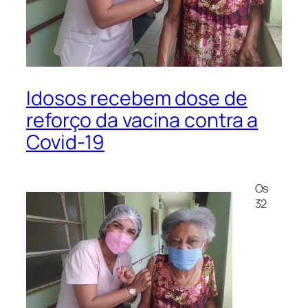
Idosos recebem dose de
reforço da vacina contra a
Covid-19
Os
32