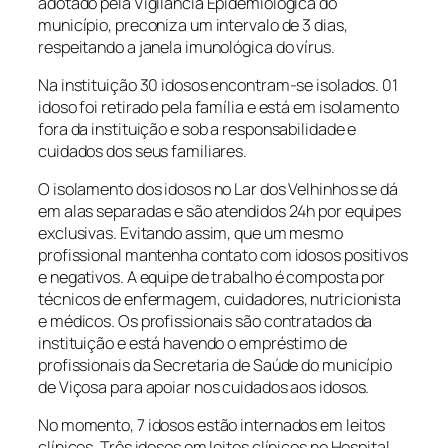
adotado pela Vigilância Epidemiológica do
município, preconiza um intervalo de 3 dias,
respeitando a janela imunológica do vírus.
Na instituição 30 idosos encontram-se isolados. 01
idoso foi retirado pela família e está em isolamento
fora da instituição e sob a responsabilidade e
cuidados dos seus familiares.
O isolamento dos idosos no Lar dos Velhinhos se dá
em alas separadas e são atendidos 24h por equipes
exclusivas. Evitando assim, que um mesmo
profissional mantenha contato com idosos positivos
e negativos. A equipe de trabalho é composta por
técnicos de enfermagem, cuidadores, nutricionista
e médicos. Os profissionais são contratados da
instituição e está havendo o empréstimo de
profissionais da Secretaria de Saúde do município
de Viçosa para apoiar nos cuidados aos idosos.
No momento, 7 idosos estão internados em leitos
clínicos. Três idosos em leitos clínicos no Hospital