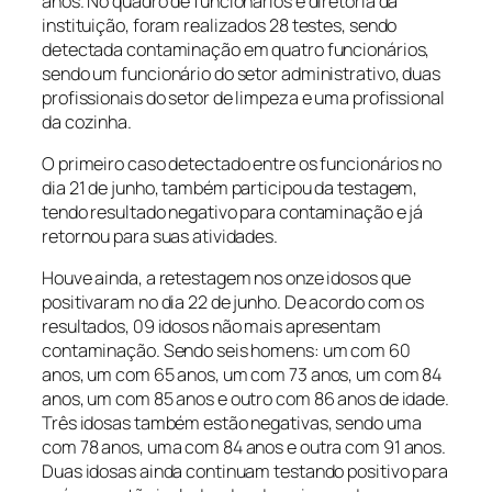
anos. No quadro de funcionários e diretoria da
instituição, foram realizados 28 testes, sendo
detectada contaminação em quatro funcionários,
sendo um funcionário do setor administrativo, duas
profissionais do setor de limpeza e uma profissional
da cozinha.
O primeiro caso detectado entre os funcionários no
dia 21 de junho, também participou da testagem,
tendo resultado negativo para contaminação e já
retornou para suas atividades.
Houve ainda, a retestagem nos onze idosos que
positivaram no dia 22 de junho. De acordo com os
resultados, 09 idosos não mais apresentam
contaminação. Sendo seis homens: um com 60
anos, um com 65 anos, um com 73 anos, um com 84
anos, um com 85 anos e outro com 86 anos de idade.
Três idosas também estão negativas, sendo uma
com 78 anos, uma com 84 anos e outra com 91 anos.
Duas idosas ainda continuam testando positivo para