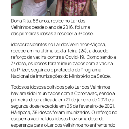
Dona Rita, 86 anos, reside no Lar dos
Velhinhos desde o ano de 2016, foi uma
das primeiras idosas a receber a 3º dose.
idosos residentes no Lar dos Velhinhos-Viçosa,
receberam na última sexta-feira (24), a dose de
reforço da vacina contra a Covid-19. Como sendo a
3º dose, os idosos foram imunizados com a vacina
da Pfizer, seguindo o protocolo do Programa
Nacional de Imunizações do Ministério da Saúde.
Todos os idosos acolhidos pelo Lar dos Velhinhos
haviam sido imunizados com a Coronavac, sendo a
primeira dose aplicada em 21 de janeiro de 2021 e a
segunda dose recebida em 05 de fevereiro de 2021.
Há época, 38 idosos foram imunizados. O reforço no
esquema vacinal dos idosos traz uma dose de
esperança para o Lar dos Velhinhos no enfrentando