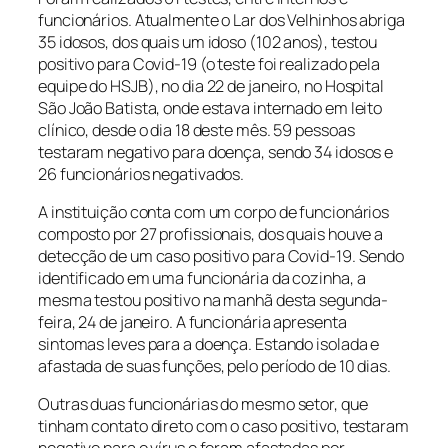
funcionários. Atualmente o Lar dos Velhinhos abriga
35 idosos, dos quais um idoso (102 anos), testou
positivo para Covid-19 (o teste foi realizado pela
equipe do HSJB), no dia 22 de janeiro, no Hospital
São João Batista, onde estava internado em leito
clínico, desde o dia 18 deste mês. 59 pessoas
testaram negativo para doença, sendo 34 idosos e
26 funcionários negativados.
A instituição conta com um corpo de funcionários
composto por 27 profissionais, dos quais houve a
detecção de um caso positivo para Covid-19. Sendo
identificado em uma funcionária da cozinha, a
mesma testou positivo na manhã desta segunda-
feira, 24 de janeiro. A funcionária apresenta
sintomas leves para a doença. Estando isolada e
afastada de suas funções, pelo período de 10 dias.
Outras duas funcionárias do mesmo setor, que
tinham contato direto com o caso positivo, testaram