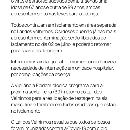
o vírus e estão isolados dos demais, sendo uma
idosa de 63 anos e outra de 89 anos, ambas
apresentam sintomas leves para a doença.
Todos continuam em isolamento em área separada
no Lar dos Velhinhos. Os idosos que não já não mais
apresentam contaminação serão liberados do
isolamento no dia 02 de julho, e poderão retornar
para suas alas de origem.
Informamos ainda, que até o momento não houve a
necessidade de internação em unidade hospitalar,
por complicações da doença.
A Vigilância Epidemiológica programa para a
próxima sexta-feira (30), retorno ao Lar dos
Velhinhos para a realização de testagem na ala
masculina e também em todos os idosos que estão
no isolamento.
O Lar dos Velhinhos ressalta que todos os idosos
foram imunizados contra a Covid-19 com ciclo