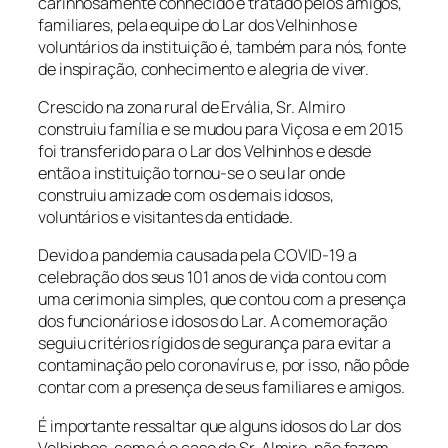
carinhosamente conhecido e tratado pelos amigos,
familiares, pela equipe do Lar dos Velhinhos e
voluntários da instituição é, também para nós, fonte
de inspiração, conhecimento e alegria de viver.
Crescido na zona rural de Ervália, Sr. Almiro
construiu família e se mudou para Viçosa e em 2015
foi transferido para o Lar dos Velhinhos e desde
então a instituição tornou-se o seu lar onde
construiu amizade com os demais idosos,
voluntários e visitantes da entidade.
Devido a pandemia causada pela COVID-19 a
celebração dos seus 101 anos de vida contou com
uma cerimonia simples, que contou com a presença
dos funcionários e idosos do Lar. A comemoração
seguiu critérios rígidos de segurança para evitar a
contaminação pelo coronavírus e, por isso, não pôde
contar com a presença de seus familiares e amigos.
É importante ressaltar que alguns idosos do Lar dos
Velhinhos, como é o caso do Sr. Almiro, não fazem