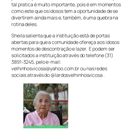
tal pratica é muito importante, pois é em momentos
como este que os idosos tem a oportunidade de se
divertirem ainda mais e, também, é uma quebra na
rotina deles.
Sheila salienta que a instituição está de portas
abertas para que a comunidade ofereça aos idosos
momentos de descontração e lazer. E podem ser
solicitados a instituição através do telefone (31)
3891-3245, pelo e-mail:
velhinhosvicosa@yahoo.com.br ou nas redes
sociais através do @lardosvelhinhosvicosa .