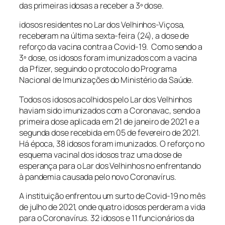
das primeiras idosas a receber a 3º dose.
idosos residentes no Lar dos Velhinhos-Viçosa,
receberam na última sexta-feira (24), a dose de
reforço da vacina contra a Covid-19. Como sendo a
3º dose, os idosos foram imunizados com a vacina
da Pfizer, seguindo o protocolo do Programa
Nacional de Imunizações do Ministério da Saúde.
Todos os idosos acolhidos pelo Lar dos Velhinhos
haviam sido imunizados com a Coronavac, sendo a
primeira dose aplicada em 21 de janeiro de 2021 e a
segunda dose recebida em 05 de fevereiro de 2021.
Há época, 38 idosos foram imunizados. O reforço no
esquema vacinal dos idosos traz uma dose de
esperança para o Lar dos Velhinhos no enfrentando
à pandemia causada pelo novo Coronavírus.
A instituição enfrentou um surto de Covid-19 no mês
de julho de 2021, onde quatro idosos perderam a vida
para o Coronavírus. 32 idosos e 11 funcionários da