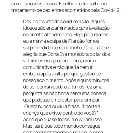
com os nossos idosos. E brilhante trabalho no
tratamento de pacientes acometidos pela Covid-19.
Devido o surto de covid no asilo ,alguns
idosos são encaminhados para avaliação
no pronto atendimento .Hoje pela manhã
eu e minha equipe de Plantão fomos
surpreendida com o carinho ,felicidade e
alegria que Dona Eva moradora do lar dos
velhinhos nos proporcionou, muito
comunicativa e não queria nem ir
embora após a alta porque gostou de
nosso acolhimento .Após alguns minutos
de ser comunicada a alta nós fez uma
pergunta se não tinha nenhuma boneca
que pudesse emprestar para brincar
.Quem nunca ouviu a frase: “liberte a
criança que existe dentro de você?”
Acho que quase todos já ouviram isso.
Mas, será que todo mundo consegue
compreender mesmo o peso que essa