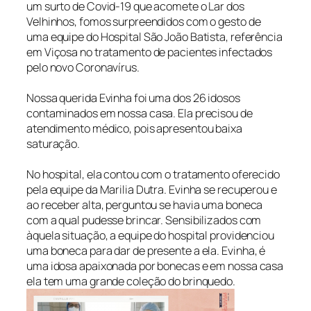
um surto de Covid-19 que acomete o Lar dos
Velhinhos, fomos surpreendidos com o gesto de
uma equipe do Hospital São João Batista, referência
em Viçosa no tratamento de pacientes infectados
pelo novo Coronavírus.
Nossa querida Evinha foi uma dos 26 idosos
contaminados em nossa casa. Ela precisou de
atendimento médico, pois apresentou baixa
saturação.
No hospital, ela contou com o tratamento oferecido
pela equipe da Marilia Dutra. Evinha se recuperou e
ao receber alta, perguntou se havia uma boneca
com a qual pudesse brincar. Sensibilizados com
àquela situação, a equipe do hospital providenciou
uma boneca para dar de presente a ela.
Evinha, é
uma idosa apaixonada por bonecas e em nossa casa
ela tem uma grande coleção do brinquedo.