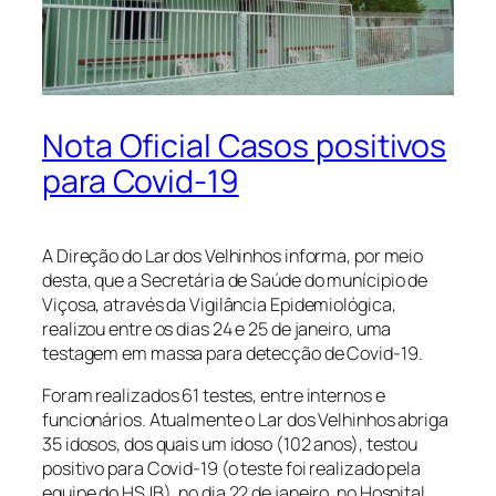
Nota Oficial Casos positivos
para Covid-19
A Direção do Lar dos Velhinhos informa, por meio
desta, que a Secretária de Saúde do munícipio de
Viçosa, através da Vigilância Epidemiológica,
realizou entre os dias 24 e 25 de janeiro, uma
testagem em massa para detecção de Covid-19.
Foram realizados 61 testes, entre internos e
funcionários. Atualmente o Lar dos Velhinhos abriga
35 idosos, dos quais um idoso (102 anos), testou
positivo para Covid-19 (o teste foi realizado pela
equipe do HSJB), no dia 22 de janeiro, no Hospital