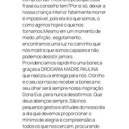
frase ou conselho tem?Por si só, deixar a
nossa criança interior fatalmente morrer
é impossível, pois ela é o que somos, o
como agimos hoje é o que nos
tornamos.Mesmo em um momento de
medo ,aflição , esgotamento ,
encontramos uma luz no caminho que
nós mostra que somos capazes e não
podemos desistir jamais .
Providenciamos rapidinho uma boneca
graças a DROGARIA MADRE PAULINA
que realizou a entrega para nós .O brilho
e o seu sorriso ao receber a boneca no
seu olhar será sempre nossa inspiração
Dona Eva ,para nunca desistirmos .Que
deus abençoe sempre ,São nos
pequenos gestos e atitudes do nosso dia
a dia que devemos proporcionar o
mínimo de alegria e compreensão a
todos os que nos cercam, procurando