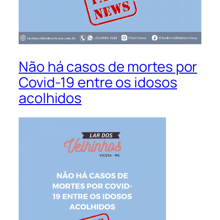
Não há casos de mortes por
Covid-19 entre os idosos
acolhidos