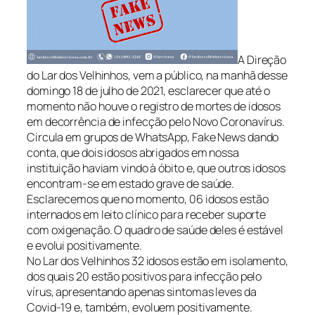
A Direção
do Lar dos Velhinhos, vem a público, na manhã desse
domingo 18 de julho de 2021, esclarecer que até o
momento não houve o registro de mortes de idosos
em decorrência de infecção pelo Novo Coronavírus.
Circula em grupos de WhatsApp, Fake News dando
conta, que dois idosos abrigados em nossa
instituição haviam vindo à óbito e, que outros idosos
encontram-se em estado grave de saúde.
Esclarecemos que no momento, 06 idosos estão
internados em leito clínico para receber suporte
com oxigenação. O quadro de saúde deles é estável
e evolui positivamente.
No Lar dos Velhinhos 32 idosos estão em isolamento,
dos quais 20 estão positivos para infecção pelo
vírus, apresentando apenas sintomas leves da
Covid-19 e, também, evoluem positivamente.