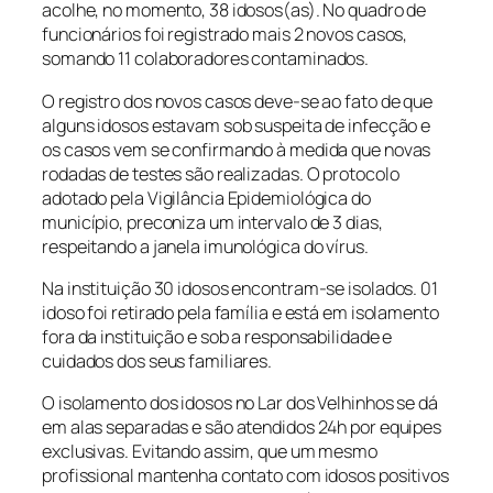
acolhe, no momento, 38 idosos(as). No quadro de
funcionários foi registrado mais 2 novos casos,
somando 11 colaboradores contaminados.
O registro dos novos casos deve-se ao fato de que
alguns idosos estavam sob suspeita de infecção e
os casos vem se confirmando à medida que novas
rodadas de testes são realizadas. O protocolo
adotado pela Vigilância Epidemiológica do
município, preconiza um intervalo de 3 dias,
respeitando a janela imunológica do vírus.
Na instituição 30 idosos encontram-se isolados. 01
idoso foi retirado pela família e está em isolamento
fora da instituição e sob a responsabilidade e
cuidados dos seus familiares.
O isolamento dos idosos no Lar dos Velhinhos se dá
em alas separadas e são atendidos 24h por equipes
exclusivas. Evitando assim, que um mesmo
profissional mantenha contato com idosos positivos