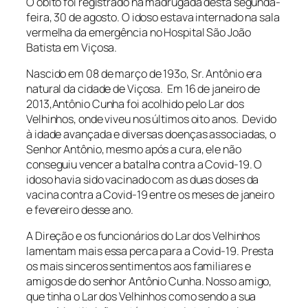
O óbito foi registrado na madrugada desta segunda-
feira, 30 de agosto. O idoso estava internado na sala
vermelha da emergência no Hospital São João
Batista em Viçosa.
Nascido em 08 de março de 193o, Sr. Antônio era
natural da cidade de Viçosa. Em 16 de janeiro de
2013,Antônio Cunha foi acolhido pelo Lar dos
Velhinhos, onde viveu nos últimos oito anos. Devido
à idade avançada e diversas doenças associadas, o
Senhor Antônio, mesmo após a cura, ele não
conseguiu vencer a batalha contra a Covid-19. O
idoso havia sido vacinado com as duas doses da
vacina contra a Covid-19 entre os meses de janeiro
e fevereiro desse ano.
A Direção e os funcionários do Lar dos Velhinhos
lamentam mais essa perca para a Covid-19. Presta
os mais sinceros sentimentos aos familiares e
amigos de do senhor Antônio Cunha. Nosso amigo,
que tinha o Lar dos Velhinhos como sendo a sua