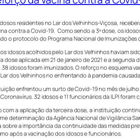
idosos residentes no Lar dos Velhinhos-Viçosa, recebera
ina contra a Covid-19. Como sendo a 3º dose, os idoso
do o protocolo do Programa Nacional de Imunizações d
os idosos acolhidos pelo Lar dos Velhinhos haviam si
ra dose aplicada em 21 de janeiro de 2021 e a segunda d
 38 idosos foram imunizados. O reforço no esquema va
 Lar dos Velhinhos no enfrentando à pandemia causada
ituição enfrentou um surto de Covid-19 no mês de julho
 Coronavírus. 32 idosos e 11 funcionários da ILPI foram 
com a aplicação da terceira dose, a instituição conti
me determinação da Agência Nacional de Vigilância Sani
a sobre a importância da continuidade das medidas pre
mo após a vacinação dos idosos e funcionários.