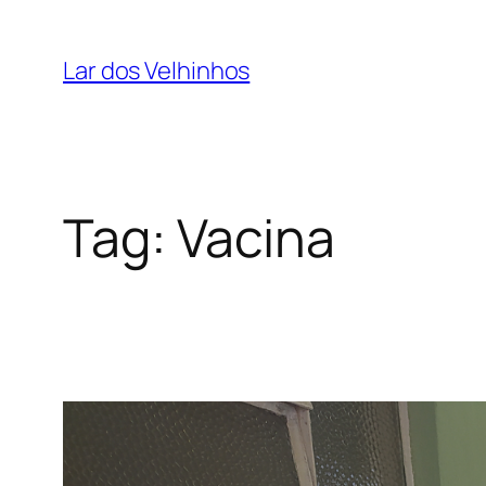
Pular
para
Lar dos Velhinhos
o
conteúdo
Tag:
Vacina