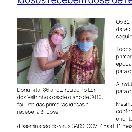
Os 32 
da vac
seguin
Todos 
primei
época,
para o
A inst
Dona Rita, 86 anos, reside no Lar
para o
dos Velhinhos desde o ano de 2016,
Mesmo 
foi uma das primeiras idosas a
confor
receber a 3º dose.
orient
disseminação do vírus SARS-COV-2 nas ILPI mes