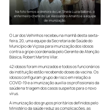
Na foto temos a diretora do Lar, Sheila Luzia Balbino, o
enfermeiro-chefe do Lar Alessandro Amanto e a equipe
de imunização.
O Lar dos Velhinhos recebeu na manhã desta sexta-
feira, 20, uma equipe da Secretaria de Saúde do
Município de Viçosa para imunização dos idosos
contra a gripe coordenada pelo Gerente de Atenção
Básica, Robert Martins Vilar.
42 idosos foram imunizados e todos os funcionários
da instituição estão recebendo doses da vacina. Os
idosos configuram grupo de risco em relação a
COVID-19 e a imunização auxilia os profissionais da
saúde na triagem dos casos suspeitos para o novo
vírus.
A imunização dos grupos prioritários definidos pelo
Ministério da saúde reduz as complicações, as