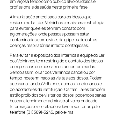
em Viçosa tendo como público alvo os idosos e
profissionais de saúde nesta primeira fase.
A imunização antecipada para os idosos que
residem no Lar dos Velhinhos é mais uma estratégia
para evitar que eles tenham contato com
aglomerações, onde pessoas possam estar
contaminadas com o vírus da gripe ou de outras
doenças respiratórias infecto contagiosas.
Para evitar a exposição dos internos a equipe do Lar
dos Velhinhos tem restringido o contato dos idosos
com pessoas que possam estar contaminadas.
Sendo assim, o Lar dos Velhinhos cancelou por
tempo indeterminado as visitas aos idosos. Podem
acessar o Lar dos Velhinhos apenas funcionários e
colaboradores da instituição. Os familiares também
estão proibidos de visitar os idosos, podendo apenas
buscar atendimento administrativo na entidade.
Informações e solicitações devem ser feitas pelo
telefone (31)3891-3245, pelo e-mail: