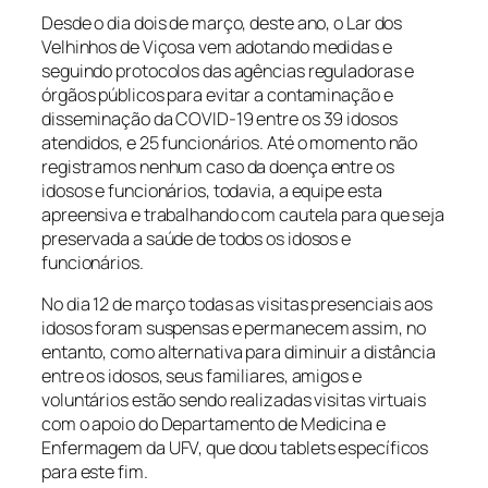
Desde o dia dois de março, deste ano, o Lar dos
Velhinhos de Viçosa vem adotando medidas e
seguindo protocolos das agências reguladoras e
órgãos públicos para evitar a contaminação e
disseminação da COVID-19 entre os 39 idosos
atendidos, e 25 funcionários. Até o momento não
registramos nenhum caso da doença entre os
idosos e funcionários, todavia, a equipe esta
apreensiva e trabalhando com cautela para que seja
preservada a saúde de todos os idosos e
funcionários.
No dia 12 de março todas as visitas presenciais aos
idosos foram suspensas e permanecem assim, no
entanto, como alternativa para diminuir a distância
entre os idosos, seus familiares, amigos e
voluntários estão sendo realizadas visitas virtuais
com o apoio do Departamento de Medicina e
Enfermagem da UFV, que doou tablets específicos
para este fim.