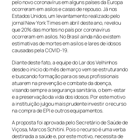
pelo novo coronavírus em alguns países da Europa
ocorreram em asilos e casas de repouso. Já nos
Estados Unidos, um levantamento realizado pelo
jornal
New York Times
em abril deste ano
,
revelou
que 20% das mortes no país por coronavírus
ocorreram em asilos. No Brasil ainda não existem
estimativas de mortes em asilos e lares de idosos
causadas pela COVID-19.
Diante deste fato, a equipe do Lar dos Velhinhos
desde o inicio do mês de março vem se estruturando
e buscando formação para os seus profissionais
atuarem na prevenção e combate da doença,
visando sempre a segurança sanitária, o bem-estar
e a preservação da vida dos idosos. Por este motivo
a instituição julgou mais prudente investir o recurso
na compra de EPI e outros equipamentos.
A proposta foi aprovada pelo Secretário de Saúde de
Viçosa, Marcos Schitini. Pois o recurso é uma verba
destinada a saúde e, por este motivo, necessita de