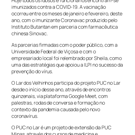
Hoje todos os idosos e funcionários encontram-se
imunizados contra a COVID-19. A vacinação
ocorreu entre os meses de janeiro e fevereiro, deste
ano, com o imunizante Coronavac produzido pelo
Instituto Butantan em parceria com farmacêutica
chinesa Sinovac.
As parcerias firmadas com o poder público, com a
Universidade Federal de Viçosa e com o
empresariado local foi relembrado por Sheila, como
uma das estratégias que apoiou a ILPI no sucesso da
prevenção do vírus.
O Lar dos Velhinhos participa do projeto PUC no Lar
desde o início desse ano, através de encontros
quinzenais, via plataforma Google Meet, com
palestras, rodas de conversa e formação no
contexto da pandemia causada pelo novo
coronavírus.
O PUC no Lar é um projeto de extensão da PUC
Minas, através dos cursos de medicina e