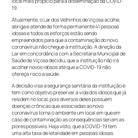
local mais propício para a disseminação da COVID-
19.
Atualmente, o Lar dos Velhinhos de Viçosa acolhe,
abriga e atende de forma permanente 41 pessoas
idosas e todos os esforços estão sendo
empreendidos para que a contaminação do novo
coronavírus não chegue à instituição. A direção da
Lar em concordância com a Secretaria Municipal de
Saúde de Viçosa decidiu, que a instituição não irá
acolher novos idosos até que a COVID-19 não
ofereça risco a saúde.
A decisão visa a segurança sanitária da instituição e
tem como objetivo preservar a vida dos idosos que já
residem no local, pois diversos deles possuem
doenças crônicas que associadas ao novo
coronavírus torna o ambiente um local em que em
caso de contaminação as consequências seriam as
piores possíveis. Haja visto, que a COVID-19 tem
uma alta taxa de letalidade em pessoas idosas.