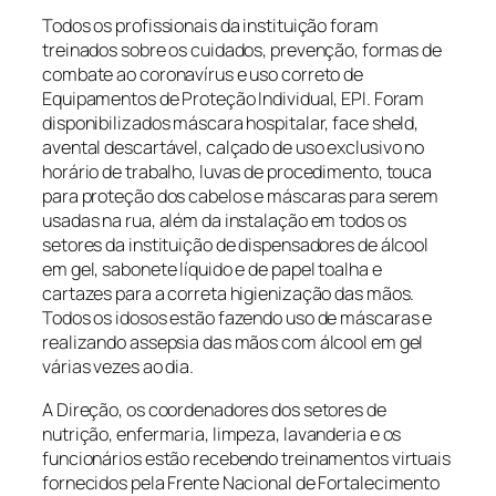
Todos os profissionais da instituição foram
treinados sobre os cuidados, prevenção, formas de
combate ao coronavírus e uso correto de
Equipamentos de Proteção Individual, EPI. Foram
disponibilizados máscara hospitalar, face sheld,
avental descartável, calçado de uso exclusivo no
horário de trabalho, luvas de procedimento, touca
para proteção dos cabelos e máscaras para serem
usadas na rua, além da instalação em todos os
setores da instituição de dispensadores de álcool
em gel, sabonete líquido e de papel toalha e
cartazes para a correta higienização das mãos.
Todos os idosos estão fazendo uso de máscaras e
realizando assepsia das mãos com álcool em gel
várias vezes ao dia.
A Direção, os coordenadores dos setores de
nutrição, enfermaria, limpeza, lavanderia e os
funcionários estão recebendo treinamentos virtuais
fornecidos pela Frente Nacional de Fortalecimento