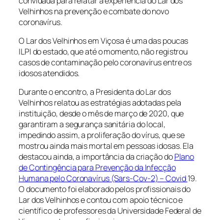
convidada para relatar a experiência do Lar dos
Velhinhos na prevenção e combate do novo
coronavírus.
O Lar dos Velhinhos em Viçosa é uma das poucas
ILPI do estado, que até o momento, não registrou
casos de contaminação pelo coronavírus entre os
idosos atendidos.
Durante o encontro, a Presidenta do Lar dos
Velhinhos relatou as estratégias adotadas pela
instituição, desde o mês de março de 2020, que
garantiram a segurança sanitária do local,
impedindo assim, a proliferação do vírus, que se
mostrou ainda mais mortal em pessoas idosas. Ela
destacou ainda, a importância da criação do
Plano
de Contingência para Prevenção da Infecção
H
umana pelo Coronavírus (Sars-Cov-2) – Covid
19.
O documento foi elaborado pelos profissionais do
Lar dos Velhinhos e contou com apoio técnico e
científico de professores da Universidade Federal de