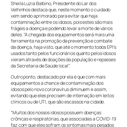
Sheila Luzia Balbino, Presidente do Lar dos
Velhinhos destaca que, neste momento o cuidado
vem sendo aprimorado para evitar que haja
contaminação entre os idosos, pois estes são mais
frágeis a doença e podendo levar a morte de vários
deles. “A chegada dos equipamentos será mais uma
ferramenta na promoção da prevenção e combate
da doença, haja visto, que até o momento todos EPI’s
usados tanto pelos funcionários quanto pelos idosos
vieram através de doações da população e repasses
da Secretaria de Saúde local”.
Outro ponto, destacado por ela é que com mais
equipamentos a chance de contaminação dos
idosos pelo novo coronavírus diminuem e assim,
evitando que eles precisem de internação em leitos
clínicos ou de UTI, que são escassos na cidade.
“Muitos dos nossos idosos possuem doenças
crônicas e respiratórias, que associadas a COVID-19
faz com que eles sofram os sintomas mais pesados