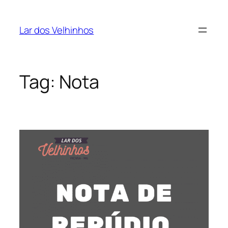
Pular
para
Lar dos Velhinhos
o
conteúdo
Tag:
Nota