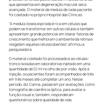
que apresentavam degeneração macular seca
avançada. O material da medula de cada paciente
foi coletado no próprio Hospital das Clínicas.
“A medula óssea aspirada é rica em células que
podem se transformar em outras células e também
apresentam grande potencial em liberar fatores de
crescimento que melhoram o ambiente da retina e
resgatam aquelas células doentes”, afirmou a
pesquisadora.
O material coletado foi processado e as células-
tronco isoladas em laboratórioe injetado em uma
quantidade de 0,1 ml no olho de pior visão. Após a
injeção, os pacientes foram acompanhados de três
em três meses até completar um ano. Nesse
período, diz Carina, passaram por avaliações, como
tomografia de coerência óptica, para avaliar a
função visual e, também, responderam
questionários sobre qualidade de vida.