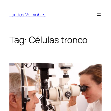
Pular
para
Lar dos Velhinhos
o
conteúdo
Tag:
Células tronco