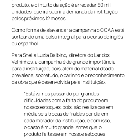
produto. e o intuito da ação é arrecadar 50 mil
unidades, que irá suprir a demanda da instituição
pelos próximos 12 meses.
Como forma de alavancar a campanha o CCAA está
sorteando uma bolsa integral para o curso de inglês
ou espanhol.
Para Sheila Luzia Balbino, diretora do Lar dos
Velhinhos, a campanha é de grande importância
para a instituição, pois, além do material doado,
prevalece, sobretudo, o carinho e o reconhecimento
da obra que é desenvolvida pela instituição.
“Estávamos passando por grandes
dificuldades com a falta do produto em
nossos estoques, pois, são realizadas em
média seis trocas de fraldas por dia em
cada morador da instituição, e com isso,
o gasto é muito grande. Antes que o
produto faltasse em nossos estoques