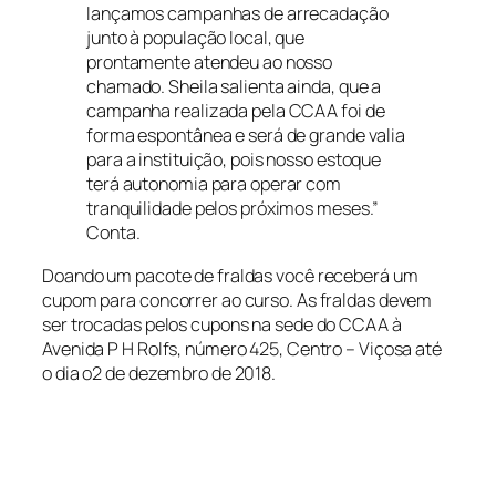
lançamos campanhas de arrecadação
junto à população local, que
prontamente atendeu ao nosso
chamado. Sheila salienta ainda, que a
campanha realizada pela CCAA foi de
forma espontânea e será de grande valia
para a instituição, pois nosso estoque
terá autonomia para operar com
tranquilidade pelos próximos meses.”
Conta.
Doando um pacote de fraldas você receberá um
cupom para concorrer ao curso. As fraldas devem
ser trocadas pelos cupons na sede do CCAA à
Avenida P H Rolfs, número 425, Centro – Viçosa até
o dia o2 de dezembro de 2018.