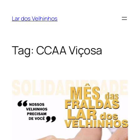
Pular
para
Lar dos Velhinhos
o
conteúdo
Tag:
CCAA Viçosa