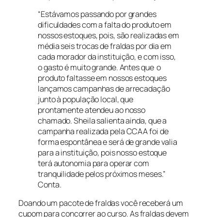
“Estávamos passando por grandes
dificuldades com a falta do produto em
nossos estoques, pois, são realizadas em
média seis trocas de fraldas por dia em
cada morador da instituição, e com isso,
o gasto é muito grande. Antes que o
produto faltasse em nossos estoques
lançamos campanhas de arrecadação
junto à população local, que
prontamente atendeu ao nosso
chamado. Sheila salienta ainda, que a
campanha realizada pela CCAA foi de
forma espontânea e será de grande valia
para a instituição, pois nosso estoque
terá autonomia para operar com
tranquilidade pelos próximos meses.”
Conta.
Doando um pacote de fraldas você receberá um
cupom para concorrer ao curso. As fraldas devem