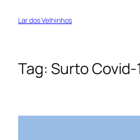
Pular
para
Lar dos Velhinhos
o
conteúdo
Tag:
Surto Covid-