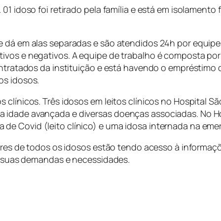
01 idoso foi retirado pela família e está em isolamento 
se dá em alas separadas e são atendidos 24h por equip
tivos e negativos. A equipe de trabalho é composta po
ontratados da instituição e está havendo o empréstimo 
os idosos.
s clínicos. Três idosos em leitos clínicos no Hospital
 idade avançada e diversas doenças associadas. No Hos
e Covid (leito clínico) e uma idosa internada na emer
liares de todos os idosos estão tendo acesso à informa
as suas demandas e necessidades.