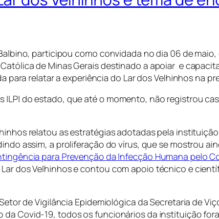
a Balbino, participou como convidada no dia 06 de maio
 Católica de Minas Gerais destinado a apoiar e capacit
dada para relatar a experiência do Lar dos Velhinhos na
s ILPI do estado, que até o momento, não registrou ca
lhinhos relatou as estratégias adotadas pela instituiç
dindo assim, a proliferação do vírus, que se mostrou a
tingência para Prevenção da Infecção H
umana pelo Co
 Lar dos Velhinhos e contou com apoio técnico e cientí
 Setor de Vigilância Epidemiológica da Secretaria de Viç
da Covid-19, todos os funcionários da instituição fora