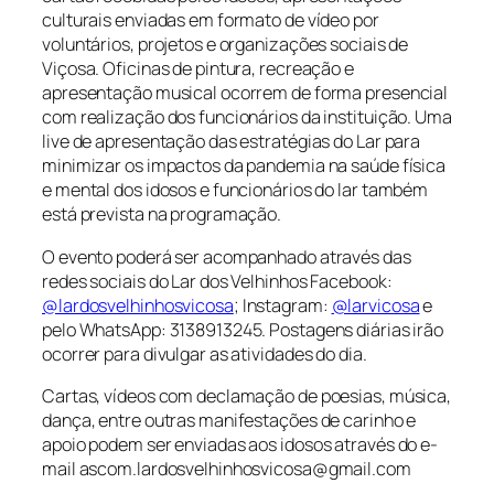
culturais enviadas em formato de vídeo por
voluntários, projetos e organizações sociais de
Viçosa. Oficinas de pintura, recreação e
apresentação musical ocorrem de forma presencial
com realização dos funcionários da instituição. Uma
live de apresentação das estratégias do Lar para
minimizar os impactos da pandemia na saúde física
e mental dos idosos e funcionários do lar também
está prevista na programação.
O evento poderá ser acompanhado através das
redes sociais do Lar dos Velhinhos Facebook:
@lardosvelhinhosvicosa
; Instagram:
@larvicosa
e
pelo WhatsApp: 3138913245. Postagens diárias irão
ocorrer para divulgar as atividades do dia.
Cartas, vídeos com declamação de poesias, música,
dança, entre outras manifestações de carinho e
apoio podem ser enviadas aos idosos através do e-
mail ascom.lardosvelhinhosvicosa@gmail.com