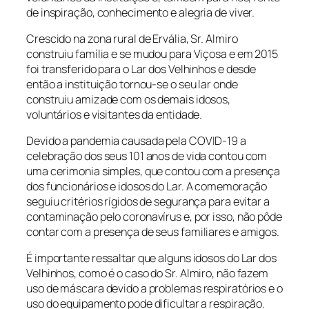
de inspiração, conhecimento e alegria de viver.
Crescido na zona rural de Ervália, Sr. Almiro
construiu família e se mudou para Viçosa e em 2015
foi transferido para o Lar dos Velhinhos e desde
então a instituição tornou-se o seu lar onde
construiu amizade com os demais idosos,
voluntários e visitantes da entidade.
Devido a pandemia causada pela COVID-19 a
celebração dos seus 101 anos de vida contou com
uma cerimonia simples, que contou com a presença
dos funcionários e idosos do Lar. A comemoração
seguiu critérios rígidos de segurança para evitar a
contaminação pelo coronavírus e, por isso, não pôde
contar com a presença de seus familiares e amigos.
É importante ressaltar que alguns idosos do Lar dos
Velhinhos, como é o caso do Sr. Almiro, não fazem
uso de máscara devido a problemas respiratórios e o
uso do equipamento pode dificultar a respiração.