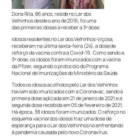
Dona Rita, 86 anos, reside no Lar dos
Velhinhos desde o ano de 2016, foi uma
das primeiras idosas a receber a 3º dose.
idosos residentes no Lar dos Velhinhos-Viçosa,
receberam na última sexta-feira (24), a dose de
reforço da vacina contra a Covid-19. Como sendo a
3º dose, os idosos foram imunizados com a vacina
da Pfizer, seguindo o protocolo do Programa
Nacional de Imunizações do Ministério da Saúde.
Todos os idosos acolhidos pelo Lar dos Velhinhos
haviam sido imunizados com a Coronavac, sendo a
primeira dose aplicada em 21 de janeiro de 2021 e a
segunda dose recebida em 05 de fevereiro de 2021.
Há época, 38 idosos foram imunizados. O reforço no
esquema vacinal dos idosos traz uma dose de
esperança para o Lar dos Velhinhos no enfrentando
à pandemia causada pelo novo Coronavírus.