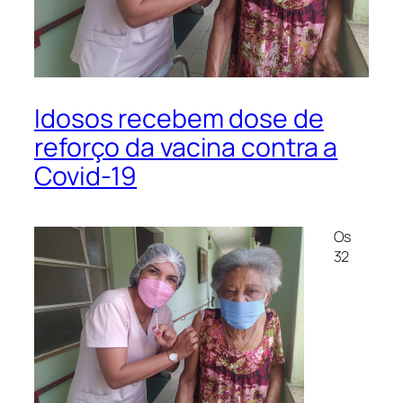
Idosos recebem dose de
reforço da vacina contra a
Covid-19
Os
32