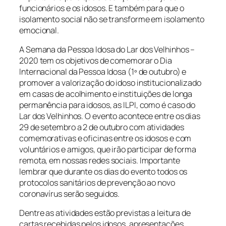
funcionários e os idosos. E também para que o
isolamento social não se transforme em isolamento
emocional.
A Semana da Pessoa Idosa do Lar dos Velhinhos –
2020 tem os objetivos de comemorar o Dia
Internacional da Pessoa Idosa (1º de outubro) e
promover a valorização do idoso institucionalizado
em casas de acolhimento e instituições de longa
permanência para idosos, as ILPI, como é caso do
Lar dos Velhinhos. O evento acontece entre os dias
29 de setembro a 2 de outubro com atividades
comemorativas e oficinas entre os idosos e com
voluntários e amigos, que irão participar de forma
remota, em nossas redes sociais. Importante
lembrar que durante os dias do evento todos os
protocolos sanitários de prevenção ao novo
coronavírus serão seguidos.
Dentre as atividades estão previstas a leitura de
cartas recebidas pelos idosos, apresentações