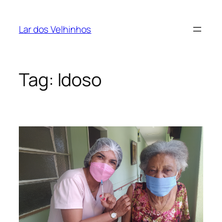
Pular
para
Lar dos Velhinhos
o
conteúdo
Tag:
Idoso