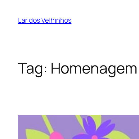
Pular
para
Lar dos Velhinhos
o
conteúdo
Tag:
Homenagem