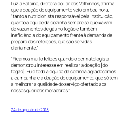
Luzia
Balbino
, diretora do Lar dos Velhinhos, afirma
que a doação do equipamento veio em boa hora,
“tanto a nutricionista responsável pela instituição,
quanto a equipe da cozinha sempre se queixavam
de vazamentos de gás no fogão e também
ineficiência do equipamento frente à demanda de
preparo das refeições, que são servidas
diariamente.”
“Ficamos muito felizes quando o dermatologista
demonstrou interesse em realizar a doação [do
fogão]. Eu e toda a equipe da cozinha agradecemos
a campanha e a doação do equipamento, que só tem
a melhorar a qualidade do serviço ofertado aos
nossos queridos moradores.”
24 de agosto de 2018