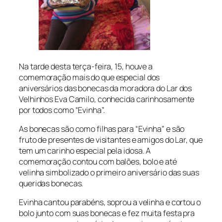
Na tarde desta terça-feira, 15, houve a
comemoração mais do que especial dos
aniversários das bonecas da moradora do Lar dos
Velhinhos Eva Camilo, conhecida carinhosamente
por todos como “Evinha”.
As bonecas são como filhas para “Evinha” e são
fruto de presentes de visitantes e amigos do Lar, que
tem um carinho especial pela idosa. A
comemoração contou com balões, bolo e até
velinha simbolizado o primeiro aniversário das suas
queridas bonecas.
Evinha cantou parabéns, soprou a velinha e cortou o
bolo junto com suas bonecas e fez muita festa pra