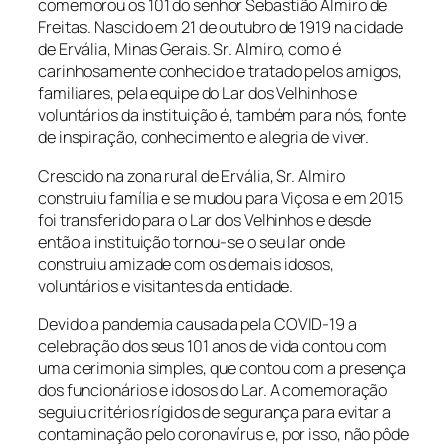
comemorou os 101 do senhor Sebastião Almiro de
Freitas. Nascido em 21 de outubro de 1919 na cidade
de Ervália, Minas Gerais.
Sr. Almiro
, como é
carinhosamente conhecido e tratado pelos amigos,
familiares, pela equipe do Lar dos Velhinhos e
voluntários da instituição é, também para nós, fonte
de inspiração, conhecimento e alegria de viver.
Crescido na zona rural de Ervália, Sr. Almiro
construiu família e se mudou para Viçosa e em 2015
foi transferido para o Lar dos Velhinhos e desde
então a instituição tornou-se o seu lar onde
construiu amizade com os demais idosos,
voluntários e visitantes da entidade.
Devido a pandemia causada pela COVID-19 a
celebração dos seus 101 anos de vida contou com
uma cerimonia simples, que contou com a presença
dos funcionários e idosos do Lar. A comemoração
seguiu critérios rígidos de segurança para evitar a
contaminação pelo coronavírus e, por isso, não pôde