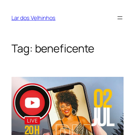
Pular
para
Lar dos Velhinhos
o
conteúdo
Tag:
beneficente