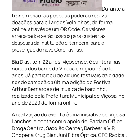
Durante a
transmissão, as pessoas poderão realizar
doações para o Lar dos Velhinhos, de forma
onli
ne, através de um QR Code. Os valores
arrecadados serão usados para custear as
despesas da instituição e, também, para a
prevenção do novo Coronavírus.
Bia Dias, tem 22 anos, viçosense, é cantora nas
noites dos bares de Viçosa e região há sete
anos. Já participou de alguns festivais da cidade,
sendo campeã da última edição do Festival
Arthur Bernardes de música de barzinho,
realizado pela Prefeitura Municipal de Viçosa, no
ano de 2020 de forma online.
A realização do evento é uma iniciativa do Viçosa
Lanches e conta com o apoio de
Bardam Office,
Droga Centro, Sacolão Center, Barbearia VIP,
Choperia Krug Bier, Juni Fibra Óptica, CFC Radical,