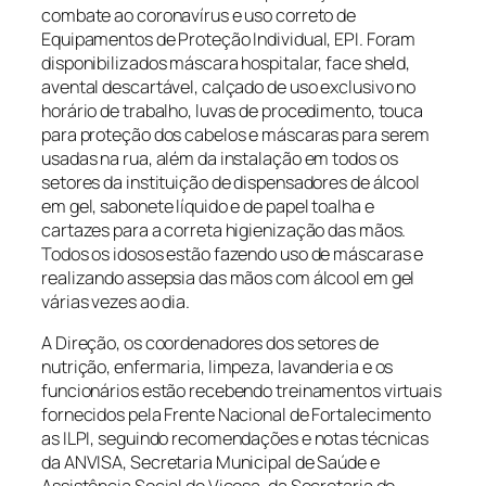
combate ao coronavírus e uso correto de
Equipamentos de Proteção Individual, EPI. Foram
disponibilizados máscara hospitalar, face sheld,
avental descartável, calçado de uso exclusivo no
horário de trabalho, luvas de procedimento, touca
para proteção dos cabelos e máscaras para serem
usadas na rua, além da instalação em todos os
setores da instituição de dispensadores de álcool
em gel, sabonete líquido e de papel toalha e
cartazes para a correta higienização das mãos.
Todos os idosos estão fazendo uso de máscaras e
realizando assepsia das mãos com álcool em gel
várias vezes ao dia.
A Direção, os coordenadores dos setores de
nutrição, enfermaria, limpeza, lavanderia e os
funcionários estão recebendo treinamentos virtuais
fornecidos pela Frente Nacional de Fortalecimento
as ILPI, seguindo recomendações e notas técnicas
da ANVISA, Secretaria Municipal de Saúde e
Assistência Social de Viçosa, da Secretaria de