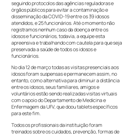
seguindo protocolos das agências reguladoras e
órgãos públicos para evitar a contaminação e
disseminação da COVID-19 entre os 39 idosos
atendidos, e 25 funcionários. Até o momento não
registramos nenhum caso da doença entre os
idosos e funcionários, todavia, a equipe esta
apreensiva e trabalhando com cautela para que seja
preservada a saúde de todos os idosos e
funcionários.
No dia 12 de março todas as visitas presenciais aos
idosos foram suspensas e permanecem assim, no
entanto, como alternativa para diminuir a distância
entre os idosos, seus familiares, amigos e
voluntários estão sendo realizadas visitas virtuais
com o apoio do Departamento de Medicina e
Enfermagem da UFV, que doou tablets específicos
para este fim.
Todos os profissionais da instituição foram
treinados sobre os cuidados, prevenção, formas de