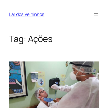
Pular
para
Lar dos Velhinhos
o
conteúdo
Tag:
Ações