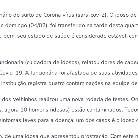
enário do surto de Corona vírus (sars-cov-2). O idoso d
domingo (04/02), foi transferido na tarde desta quarta
 bem, seu estado de saúde é considerado estável, com 
ncionária (cuidadora de idosos), relatou dores de cabe
Covid-19. A funcionária foi afastada de suas atividades
 instituição registra quatro contaminações na equipe de
ar dos Velhinhos realizou uma nova rodada de testes. O
s, agora 10 homens (idosos) estão contaminados. Todo
sintomas leves para a doença; um dos casos é o idoso q
so, de uma idosa que apresentou prostração. Com este 