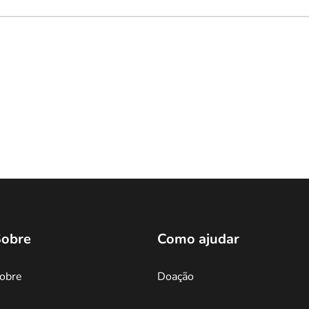
obre
Como ajudar
obre
Doação