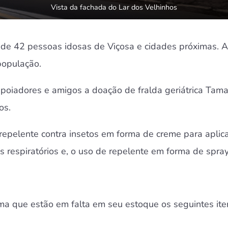
Vista da fachada do Lar dos Velhinhos
e 42 pessoas idosas de Viçosa e cidades próximas. A in
população.
 apoiadores e amigos a doação de fralda geriátrica Tam
os.
e repelente contra insetos em forma de creme para aplic
s respiratórios e, o uso de repelente em forma de spr
rma que estão em falta em seu estoque os seguintes itens