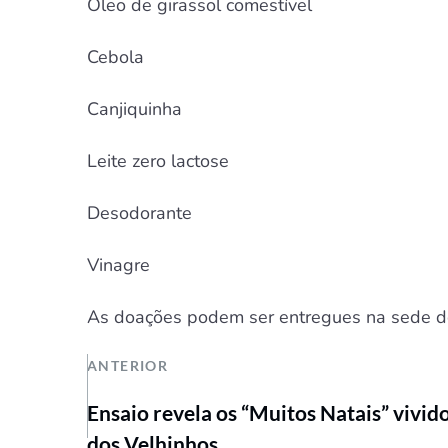
Óleo de girassol comestível
Cebola
Canjiquinha
Leite zero lactose
Desodorante
Vinagre
As doações podem ser entregues na sede do 
ANTERIOR
Ensaio revela os “Muitos Natais” vivido
dos Velhinhos