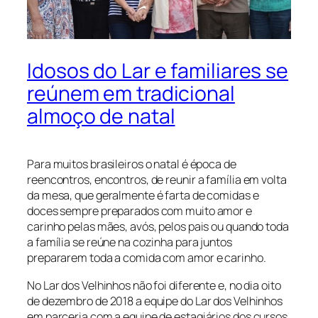
Idosos do Lar e familiares se
reúnem em tradicional
almoço de natal
Para muitos brasileiros o natal é época de
reencontros, encontros, de reunir a família em volta
da mesa, que geralmente é farta de comidas e
doces sempre preparados com muito amor e
carinho pelas mães, avós, pelos pais ou quando toda
a família se reúne na cozinha para juntos
prepararem toda a comida com amor e carinho.
No Lar dos Velhinhos não foi diferente e, no dia oito
de dezembro de 2018 a equipe do Lar dos Velhinhos
em parceria com a equipe de estagiários dos cursos