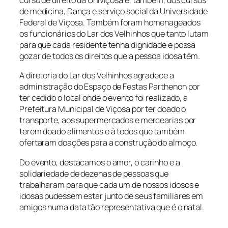
curso de direito da Univiçosa e, também, dos cursos
de medicina, Dança e serviço social da Universidade
Federal de Viçosa. Também foram homenageados
os funcionários do Lar dos Velhinhos que tanto lutam
para que cada residente tenha dignidade e possa
gozar de todos os direitos que a pessoa idosa têm.
A diretoria do Lar dos Velhinhos agradece a
administração do Espaço de Festas Parthenon por
ter cedido o local onde o evento foi realizado, a
Prefeitura Municipal de Viçosa por ter doado o
transporte, aos supermercados e mercearias por
terem doado alimentos e à todos que também
ofertaram doações para a construção do almoço.
Do evento, destacamos o amor, o carinho e a
solidariedade de dezenas de pessoas que
trabalharam para que cada um de nossos idosos e
idosas pudessem estar junto de seus familiares em
amigos numa data tão representativa que é o natal.