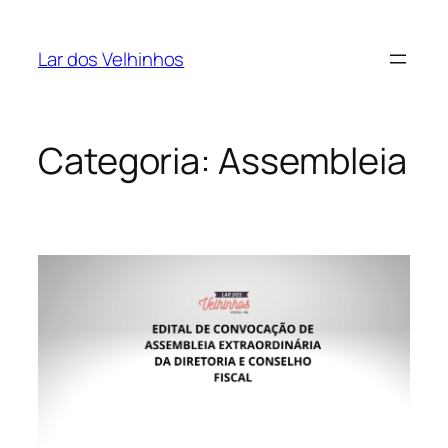
Pular
para
Lar dos Velhinhos
o
conteúdo
Categoria:
Assembleia